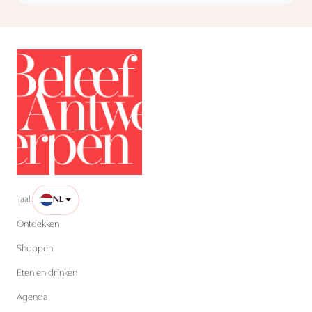
Taal:
NL
Ontdekken
Shoppen
Eten en drinken
Agenda