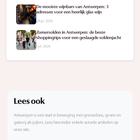
De mooiste wijnbars van Antwerpen: 3
adressen voor een heerlijk glas wijn
28 jul. 2026
Zomersolden in Antwerpen: de beste
shoppingtips voor een geslaagde soldenjacht
1 jul. 2026
Lees ook
Antwerpen is een stad in beweging met grenzeloos, groen en
gastvrij als pijlers. Lees hieronder enkele actuele artikelen op
onze site.