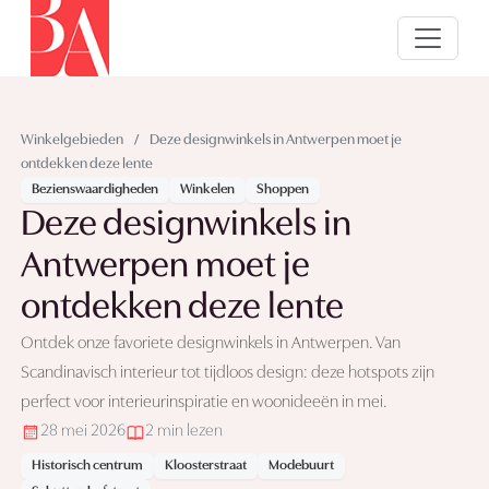
Winkelgebieden
/
Deze designwinkels in Antwerpen moet je
ontdekken deze lente
Bezienswaardigheden
Winkelen
Shoppen
Deze designwinkels in
Antwerpen moet je
ontdekken deze lente
Ontdek onze favoriete designwinkels in Antwerpen. Van
Scandinavisch interieur tot tijdloos design: deze hotspots zijn
perfect voor interieurinspiratie en woonideeën in mei.
28 mei 2026
2 min lezen
Historisch centrum
Kloosterstraat
Modebuurt