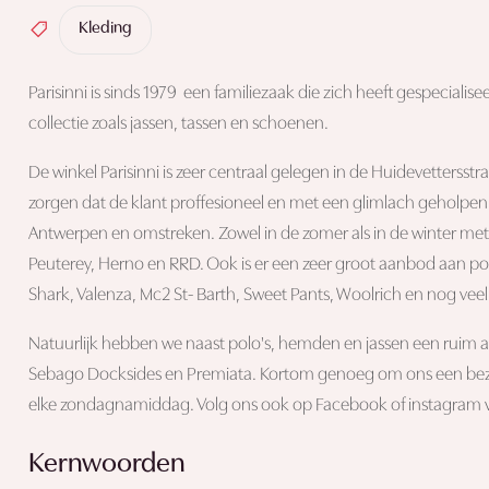
Kleding
Parisinni is sinds 1979 een familiezaak die zich heeft gespecial
collectie zoals jassen, tassen en schoenen.
De winkel Parisinni is zeer centraal gelegen in de Huidevettersst
zorgen dat de klant proffesioneel en met een glimlach geholpen
Antwerpen en omstreken. Zowel in de zomer als in de winter met
Peuterey, Herno en RRD. Ook is er een zeer groot aanbod aan polo
Shark, Valenza, Mc2 St- Barth, Sweet Pants, Woolrich en nog veel
Natuurlijk hebben we naast polo's, hemden en jassen een ruim
Sebago Docksides en Premiata. Kortom genoeg om ons een bezo
elke zondagnamiddag. Volg ons ook op Facebook of instagram v
Kernwoorden