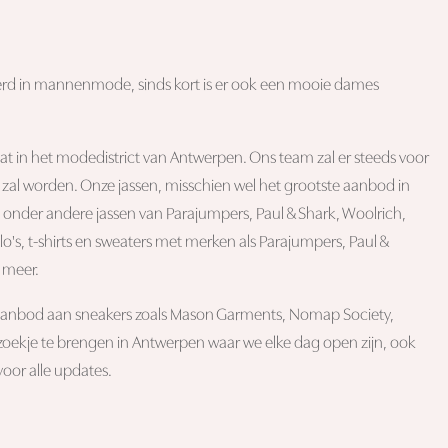
iseerd in mannenmode, sinds kort is er ook een mooie dames
raat in het modedistrict van Antwerpen. Ons team zal er steeds voor
 zal worden. Onze jassen, misschien wel het grootste aanbod in
 onder andere jassen van Parajumpers, Paul & Shark, Woolrich,
's, t-shirts en sweaters met merken als Parajumpers, Paul &
 meer.
 aanbod aan sneakers zoals Mason Garments, Nomap Society,
ekje te brengen in Antwerpen waar we elke dag open zijn, ook
oor alle updates.