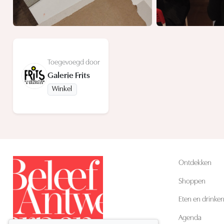
Toegevoegd door
Galerie Frits
Winkel
Ontdekken
Shoppen
Eten en drinke
Agenda