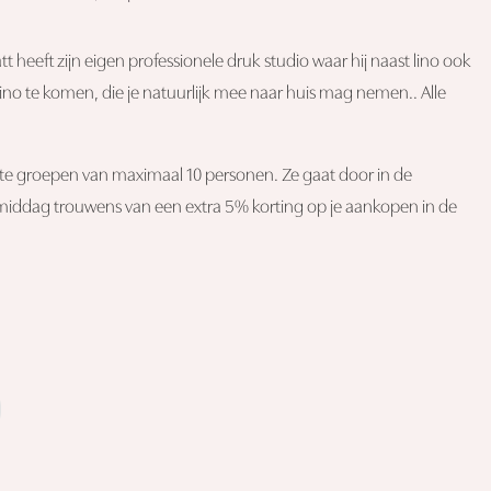
heeft zijn eigen professionele druk studio waar hij naast lino ook
lino te komen, die je natuurlijk mee naar huis mag nemen.. Alle
te groepen van maximaal 10 personen. Ze gaat door in de
namiddag trouwens van een extra 5% korting op je aankopen in de