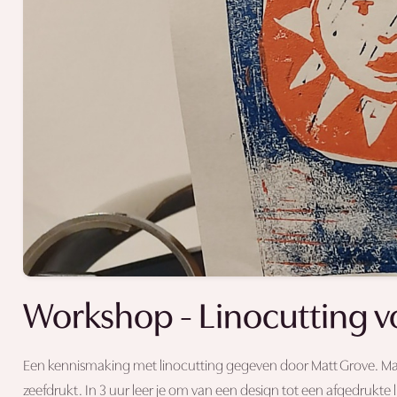
Workshop - Linocutting v
Een kennismaking met linocutting gegeven door Matt Grove. Matt 
zeefdrukt. In 3 uur leer je om van een design tot een afgedrukte l