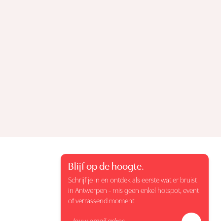
Blijf op de hoogte.
Schrijf je in en ontdek als eerste wat er bruist
in Antwerpen - mis geen enkel hotspot, event
of verrassend moment