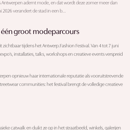
urs Antwerpen ademt mode, en dat wordt deze zomer meer dan
ni 2026 verandert de stad in een b...
in één groot modeparcours
htbaar tijdens het Antwerp.Fashion Festival. Van 4 tot 7 juni
po’s, installaties, talks, workshops en creatieve events verspreid
erpen opnieuw haar internationale reputatie als vooruitstrevende
eetwear communities: het festival brengt de volledige creatieve
ieke catwalk en duikt ze op in het straatbeeld, winkels, galerijen