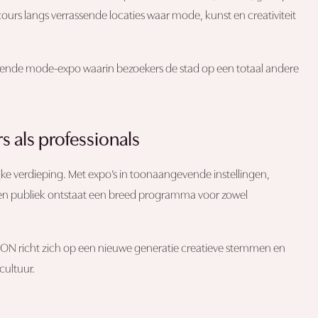
urs langs verrassende locaties waar mode, kunst en creativiteit
evende mode-expo waarin bezoekers de stad op een totaal andere
s als professionals
lijke verdieping. Met expo’s in toonaangevende instellingen,
 en publiek ontstaat een breed programma voor zowel
TION richt zich op een nieuwe generatie creatieve stemmen en
cultuur.