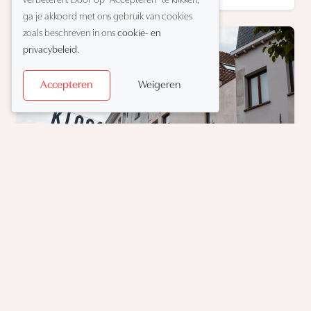
verbeteren. Door op "Accepteren" te klikken,
ga je akkoord met ons gebruik van cookies
zoals beschreven in ons
cookie- en
privacybeleid
.
Weigeren
Accepteren
Kloosterstraat
De Kloosterstraat is één van de meest unieke winkelstraten van
Antwerpen. Van antiek en vintage tot design, kunst en
interieur: hier ontdek je een inspirerende mix van bijzondere