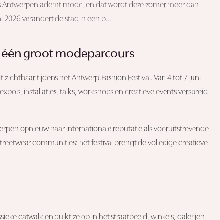
urs Antwerpen ademt mode, en dat wordt deze zomer meer dan
ni 2026 verandert de stad in een b...
in één groot modeparcours
htbaar tijdens het Antwerp.Fashion Festival. Van 4 tot 7 juni
po’s, installaties, talks, workshops en creatieve events verspreid
erpen opnieuw haar internationale reputatie als vooruitstrevende
eetwear communities: het festival brengt de volledige creatieve
ieke catwalk en duikt ze op in het straatbeeld, winkels, galerijen