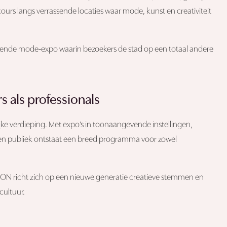
urs langs verrassende locaties waar mode, kunst en creativiteit
evende mode-expo waarin bezoekers de stad op een totaal andere
s als professionals
lijke verdieping. Met expo’s in toonaangevende instellingen,
 en publiek ontstaat een breed programma voor zowel
TION richt zich op een nieuwe generatie creatieve stemmen en
cultuur.