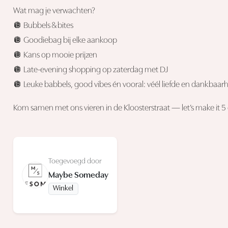
Wat mag je verwachten?
🪩 Bubbels & bites
🪩 Goodiebag bij elke aankoop
🪩 Kans op mooie prijzen
🪩 Late-evening shopping op zaterdag met DJ
🪩 Leuke babbels, good vibes én vooral: véél liefde en dankbaarhe
Kom samen met ons vieren in de Kloosterstraat — let’s make it 
Toegevoegd door
Maybe Someday
Winkel