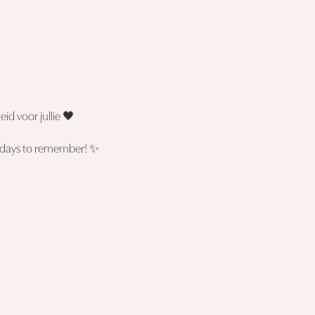
id voor jullie 🖤
5 days to remember! ✨