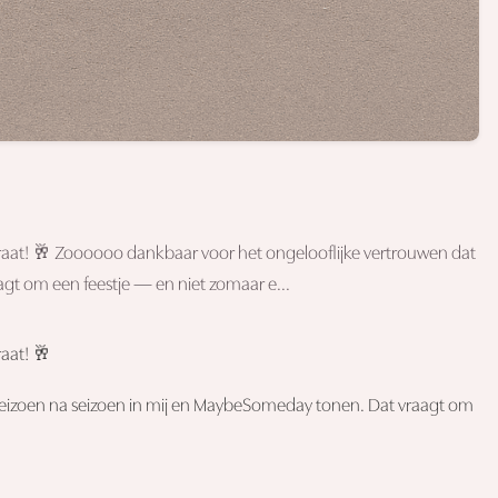
t! 🥂 Zoooooo dankbaar voor het ongelooflijke vertrouwen dat
agt om een feestje — en niet zomaar e...
aat! 🥂
 seizoen na seizoen in mij en MaybeSomeday tonen. Dat vraagt om