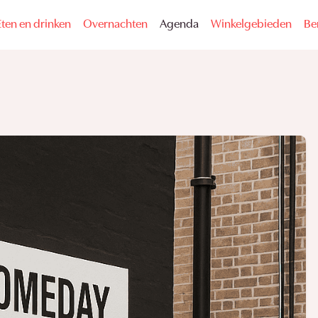
Eten en drinken
Overnachten
Agenda
Winkelgebieden
Be