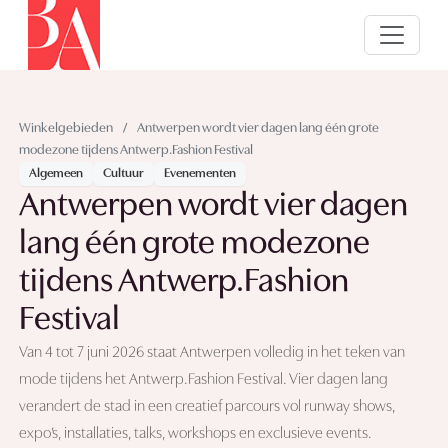
Winkelgebieden
/
Antwerpen wordt vier dagen lang één grote
modezone tijdens Antwerp.Fashion Festival
Algemeen
Cultuur
Evenementen
Antwerpen wordt vier dagen
lang één grote modezone
tijdens Antwerp.Fashion
Festival
Van 4 tot 7 juni 2026 staat Antwerpen volledig in het teken van
mode tijdens het Antwerp.Fashion Festival. Vier dagen lang
verandert de stad in een creatief parcours vol runway shows,
expo’s, installaties, talks, workshops en exclusieve events.