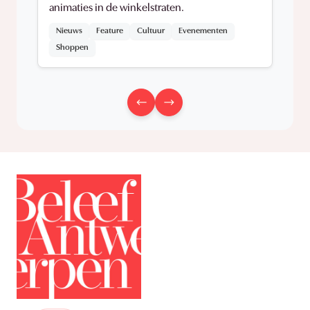
animaties in de winkelstraten.
Nieuws
Feature
Cultuur
Evenementen
Shoppen