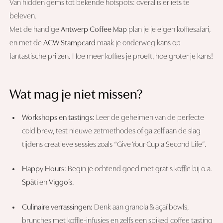
Van hidden gems tot bekende hotspots: overal is er iets te
beleven.
Met de handige
Antwerp Coffee Map
plan je je eigen koffiesafari,
en met de
ACW Stampcard
maak je onderweg kans op
fantastische prijzen. Hoe meer koffies je proeft, hoe groter je kans!
Wat mag je niet missen?
Workshops en tastings:
Leer de geheimen van de perfecte
cold brew, test nieuwe zetmethodes of ga zelf aan de slag
tijdens creatieve sessies zoals “Give Your Cup a Second Life”.
Happy Hours:
Begin je ochtend goed met gratis koffie bij o.a.
Späti
en
Viggo’s
.
Culinaire verrassingen:
Denk aan granola & açaí bowls,
brunches met koffie-infusies en zelfs een spiked coffee tasting